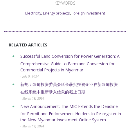
KEYWORDS
Electricity
,
Energy projects
,
Foreign investment
RELATED ARTICLES
Successful Land Conversion for Power Generation: A
Comprehensive Guide to Farmland Conversion for
Commercial Projects in Myanmar
- July 9, 2024
新规：缅甸投资委员会延长获批投资企业在新缅甸投资
在线系统中重新录入信息的截止日期
- March 19, 2024
New Announcement: The MIC Extends the Deadline
for Permit and Endorsement Holders to Re-register in
the New Myanmar Investment Online System
- March 19, 2024