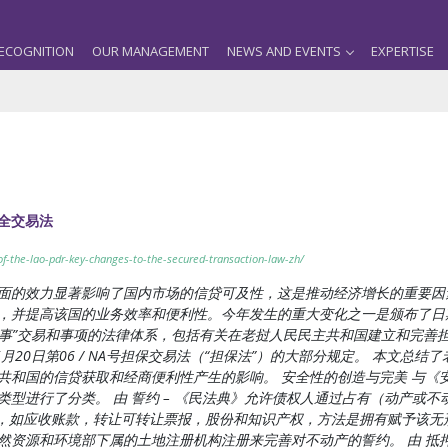
ECOGNITION
OUR MANAGEMENT
NEWS AND EVENTS
EXPERTISE
全交易法
of-the-lao-pdr-key-changes-to-the-secured-transaction-law-zh/
面的效力显著影响了国内市场的信贷可及性，这是推动经济增长的重要因
提高该国的业务效率和便利性。今年发生的重大变化之一是颁布了日期为20
民事”交易和事项的法律体系，包括有关在老挝人民民主共和国建立和完善担
年5月20日第06 / NA号担保交易法（“担保法”）的大部分规定。 本文
共和国的信贷获取和经商便利性产生的影响。 安全性的创造与完美 与《
型进行了分类。 由 誓约 – 《民法典》允许债权人通过占有（动产或
产，如应收账款，转让可转让票报，股份和知识产权，方法是拥有赋予该无
资源和环境部下属的土地注册机构注册来完善对不动产的誓约。 由 抵押