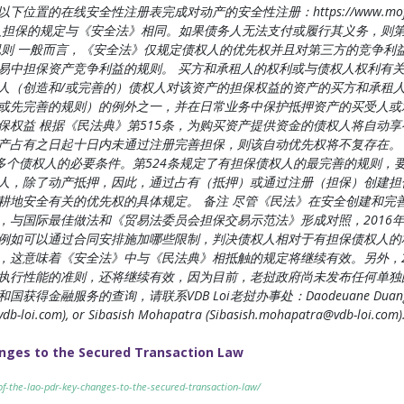
线安全性注册表完成对动产的安全性注册：https://www.mof.gov.la
关个人担保的规定与《安全法》相同。如果债务人无法支付或履行其义务，则
则 一般而言，《安全法》仅规定债权人的优先权并且对第三方的竞争利益
易中担保资产竞争利益的规则。 买方和承租人的权利或与债权人权利有关的
人（创造和/或完善的）债权人对该资产的担保权益的资产的买方和承租人
或先完善的规则）的例外之一，并在日常业务中保护抵押资产的买受人或承
保权益 根据《民法典》第515条，为购买资产提供资金的债权人将自动
产占有之日起十日内未通过注册完善担保，则该自动优先权将不复存在。 
给多个债权人的必要条件。第524条规定了有担保债权人的最完善的规则，
人，除了动产抵押，因此，通过占有（抵押）或通过注册（担保）创建担
耕地安全有关的优先权的具体规定。 备注 尽管《民法》在安全创建和完
，与国际最佳做法和《贸易法委员会担保交易示范法》形成对照，2016
例如可以通过合同安排施加哪些限制，判决债权人相对于有担保债权人的
意味着《安全法》中与《民法典》相抵触的规定将继续有效。另外，2011年
执行性能的准则，还将继续有效，因为目前，老挝政府尚未发布任何单独
融服务的查询，请联系VDB Loi老挝办事处：Daodeuane Duangda
db-loi.com
), or Sibasish Mohapatra (
Sibasish.mohapatra@vdb-loi.com
anges to the Secured Transaction Law
of-the-lao-pdr-key-changes-to-the-secured-transaction-law/