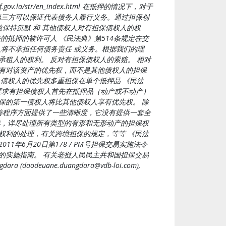
/str/en_index.html 在抵押的情况下，对于
第三方可以保证代表债务人履行义务。通过担保创
保持沉默 和 其他债权人对有担保债权人的权
抵押的被许可人 《民法典》第514条规定在交
将不承担任何债务责任 或义务。根据我们的理
租人的权利。 反对有担保债权人的索赔。 相对
享有对该资产的优先权，而不是其他债权人的担保
债权人的优先权多重担保在单个抵押品 《民法
要求有担保债权人首先在抵押品（动产或不动产）
保的第一债权人将比其他债权人享有优先权。 除
善程序方面提供了一些清晰度，它没有提供一套全
年，详尽处理所有类型的有形和无形动产的担保权
权利的处理，有关跨境担保的规定，等等 《民法
6月20日第178 / PM号担保交易实施法令
的实施指南。 有关老挝人民民主共和国担保交易
ra (
daodeuane.duangdara@vdb-loi.com
),
).