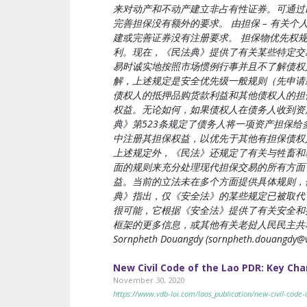
来对动产和不动产建立非占有性证券。可通过以下位置的在
完善担保没有额外的要求。 由担保 – 有
建或完善证券没有注册要求。 担保物优先权规
利。现在，《民法典》提供了有关某些特定交
易时诚实地按照市场惯例行事并且不了解债权
解，上述规定是安全优先级一般规则（先申请
债权人的抵押品购货款利益和其他债权人的担
权益。无论如何，如果债权人在债务人收到资
典》第523条规定了债务人将一项资产担保
中注册其担保权益，以优先于其他有担保债权
上述规定外，《民法》还规定了有关与牲畜和
面的规则来充分处理现代担保交易的所有方面
益。当前的立法未在多个方面提供具体规则，
典》指出，仅《安全法》的某些规定已被取代，这
很可能，它根据《安全法》提供了有关安全和
框架的更多信息，或其他有关老挝人民民主共和国获得金
Sornpheth Douangdy (
sornpheth.douangdy@v
New Civil Code of the Lao PDR: Key Ch
November 30, 2020
https://www.vdb-loi.com/laos_publication/new-civil-code-