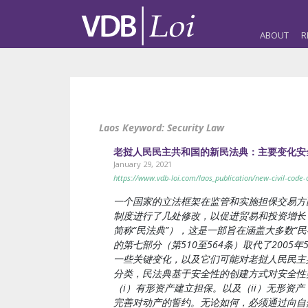
ABOUT
R
Laos Keyword:
Security Law
老挝人民民主共和国的新民法典：主要变化安
January 29, 2021
https://www.vdb-loi.com/laos_publication/new-civil-code-
一个国家的立法框架在监管和实施担保交易方
制度进行了几处修改，以促进贸易和投资增长，并
简称“民法典”），这是一部旨在涵盖大多数“
的第七部分（第510至564条）取代了2005
一些关键变化，以及它们可能对老挝人民民主
分类，民法典基于安全性的创建方式对安全性类
（i）有形资产建立担保。以及（ii）无形资
完善对动产的誓约。无论如何，必须通过向自然